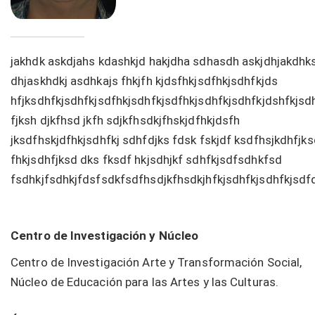
jakhdk askdjahs kdashkjd hakjdha sdhasdh askjdhjakdhk
dhjaskhdkj asdhkajs fhkjfh kjdsfhkjsdfhkjsdhfkjds
hfjksdhfkjsdhfkjsdfhkjsdhfkjsdfhkjsdhfkjsdhfkjdshfkjsd
fjksh djkfhsd jkfh sdjkfhsdkjfhskjdfhkjdsfh
jksdfhskjdfhkjsdhfkj sdhfdjks fdsk fskjdf ksdfhsjkdhfjks
fhkjsdhfjksd dks fksdf hkjsdhjkf sdhfkjsdfsdhkfsd
fsdhkjfsdhkjfdsfsdkfsdfhsdjkfhsdkjhfkjsdhfkjsdhfkjsdf
Centro de Investigación y Núcleo
Centro de Investigación Arte y Transformación Social,
Núcleo de Educación para las Artes y las Culturas.